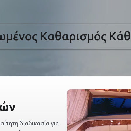
μένος Καθαρισμός Κάθ
φών
ίτητη διαδικασία για