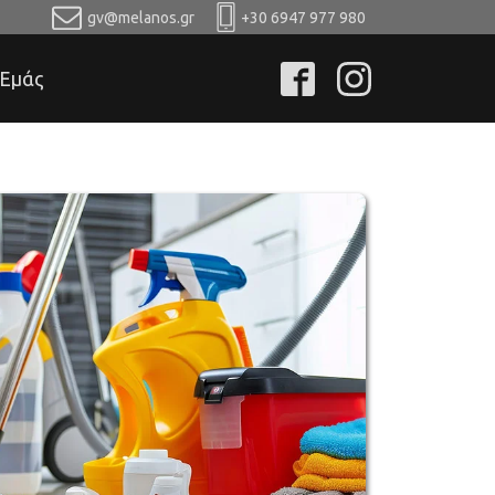
gv@melanos.gr
+30 6947 977 980
 Εμάς